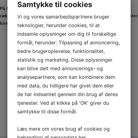
Samtykke til cookies
På Kiropraktor Informations hjemmeside er der samlet en lang
række beskrivelser af de mest almindelige skader, vores patienter
Vi og vores samarbejdspartnere bruger
kommer med, og du er velkommen til at læse mere om:
teknologier, herunder cookies, til at
indsamle oplysninger om dig til forskellige
Frossen skulder
formål, herunder: Tilpasning af annoncering,
Tennisalbue
bedre brugeroplevelse, funktionalitet,
Skuldersmerter
statistik og marketing. Disse oplysninger
Migræne
Ledsmerter
kan blive delt med annoncerings- og
Leddegigt
analysepartnere, som kan kombinere dem
Lændesmerter
med data, du tidligere har givet dem eller
Knæsmerter
de har indsamlet gennem din brug af deres
Iskias
tjenester. Ved at klikke på 'OK' giver du
Hold i nakken
samtykke til disse formål.
Diskusprolaps
Læs mere om vores brug af cookies og
behandling af persondata
her
.