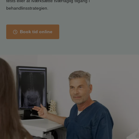
tests eller at iværksætte tværfaglig tilgang i
behandlinsstrategien.
Book tid online